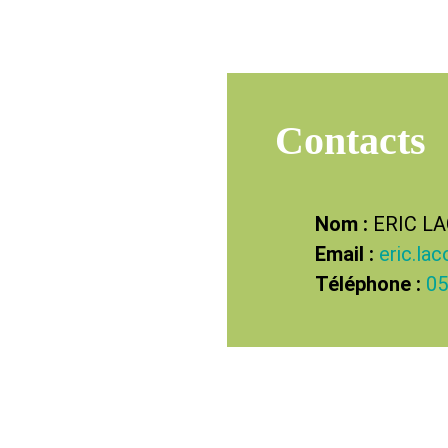
Contacts
Nom :
ERIC L
Email :
eric.la
Téléphone :
05