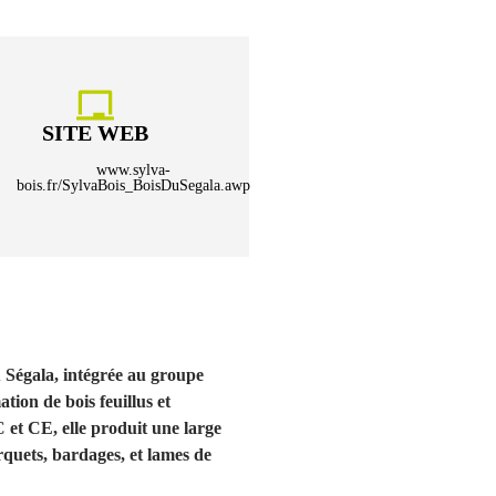
SITE WEB
www.sylva-
bois.fr/SylvaBois_BoisDuSegala.awp
u Ségala, intégrée au groupe
ion de bois feuillus et
C et CE, elle produit une large
quets, bardages, et lames de