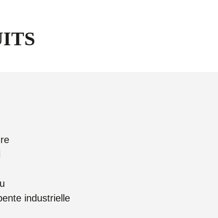
ITS
ure
l
au
ente industrielle