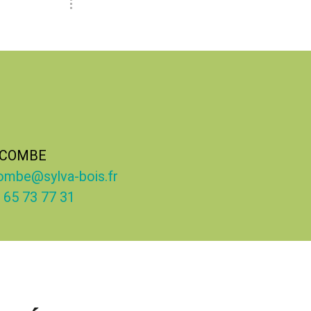
ACOMBE
combe@sylva-bois.fr
 65 73 77 31