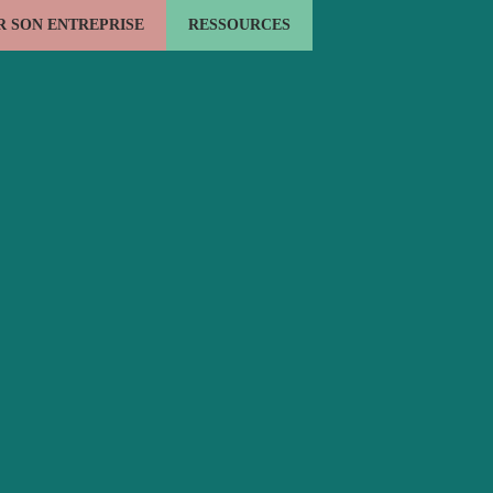
 SON ENTREPRISE
RESSOURCES
LE BOIS ÉNERGIE
L'EMPLOI FORMATION
ACTUALITÉS