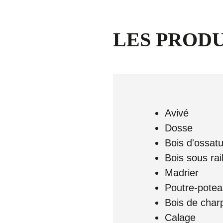
LES PRODU
Avivé
Dosse
Bois d'ossat
Bois sous rai
Madrier
Poutre-pote
Bois de charp
Calage