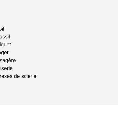
if
ssif
iquet
ager
ysagère
iserie
nexes de scierie