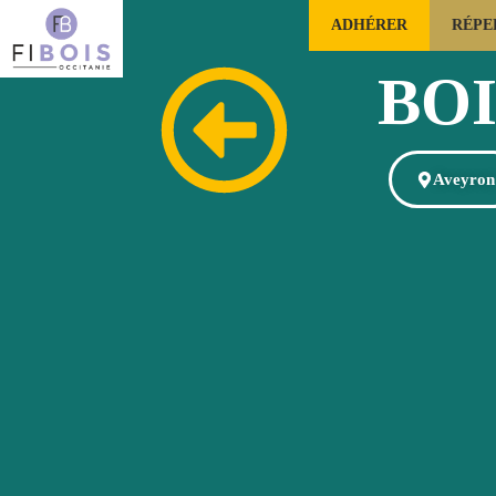
ADHÉRER
RÉPE
FILIÈRE FORÊTS BOIS OCCITANIE
BO
Aveyron