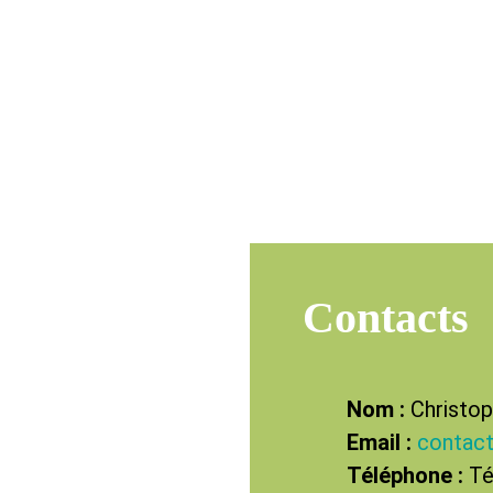
Contacts
Nom :
Christo
Email :
contac
Téléphone :
Té