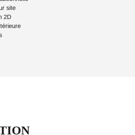
ur site
on 2D
térieure
s
TION