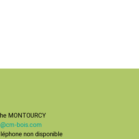
phe MONTOURCY
t@cm-bois.com
léphone non disponible