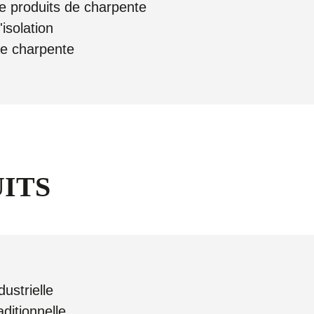
de produits de charpente
'isolation
de charpente
ITS
ustrielle
ditionnelle