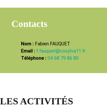
Contacts
Nom :
Fabien FAUQUET
Email :
f.fauquet@cosylva11.fr
Téléphone :
04 68 79 86 80
LES ACTIVITÉS