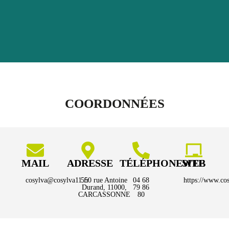
COORDONNÉES
MAIL
ADRESSE
TÉLÉPHONE
SITE WEB
cosylva@cosylva11.fr
550 rue Antoine
04 68
https://www.cos
Durand, 11000,
79 86
CARCASSONNE
80