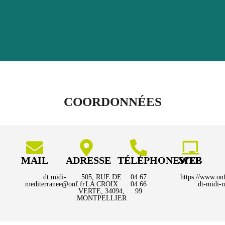
COORDONNÉES
MAIL
ADRESSE
TÉLÉPHONE
SITE WEB
dt.midi-
505, RUE DE
04 67
https://www.onf.
mediterranee@onf.fr
LA CROIX
04 66
dt-midi-m
VERTE, 34094,
99
MONTPELLIER