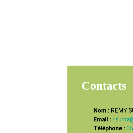
Contacts
Nom :
REMY S
Email :
r.subra
Téléphone :
05