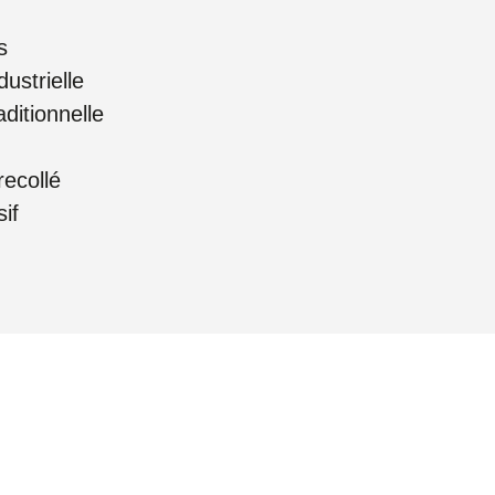
s
ustrielle
ditionnelle
recollé
if