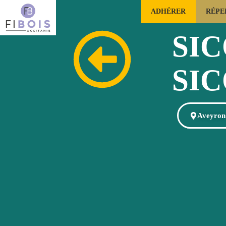
ADHÉRER
RÉPE
FILIÈRE FORÊTS BOIS OCCITANIE
SI
SIC
Aveyron