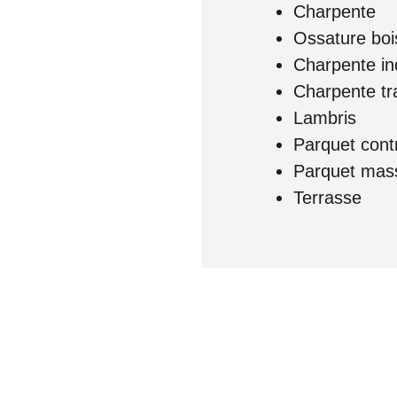
Charpente
Ossature boi
Charpente ind
Charpente tra
Lambris
Parquet cont
Parquet mass
Terrasse