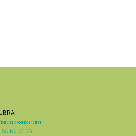
UBRA
@sicob-sas.com
 65 65 51 29