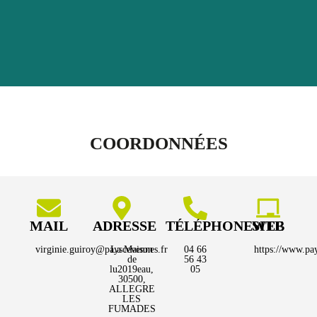
COORDONNÉES
MAIL
ADRESSE
TÉLÉPHONE
SITE WEB
virginie.guiroy@payscevennes.fr
La Maison
04 66
https://www.pay
de
56 43
lu2019eau,
05
30500,
ALLEGRE
LES
FUMADES