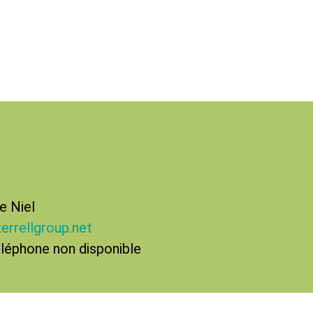
e Niel
terrellgroup.net
léphone non disponible