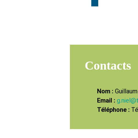
Contacts
Nom :
Guillaum
Email :
g.niel@
Téléphone :
Té