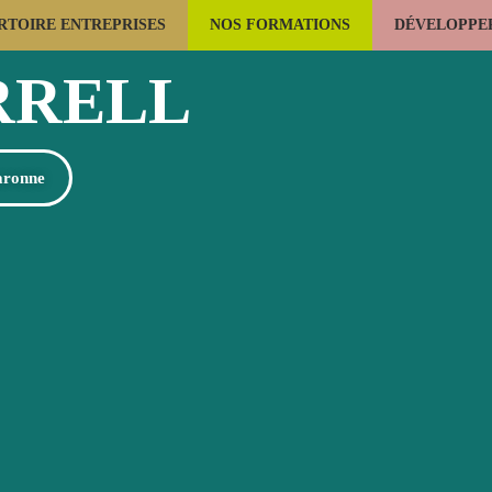
RTOIRE ENTREPRISES
NOS FORMATIONS
DÉVELOPPER
LES USAGES DU BOIS
LA FORÊT
CONSTRUCTION BOIS
RRELL
aronne