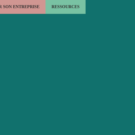
 SON ENTREPRISE
RESSOURCES
LE BOIS ÉNERGIE
L'EMPLOI FORMATION
ACTUALITÉS