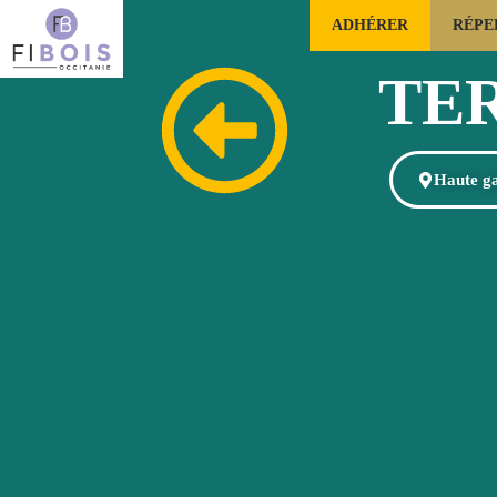
ADHÉRER
RÉPE
FILIÈRE FORÊTS BOIS OCCITANIE
TE
Haute g