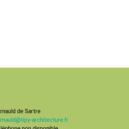
rnauld de Sartre
arnauld@tipy-architecture.fr
léphone non disponible