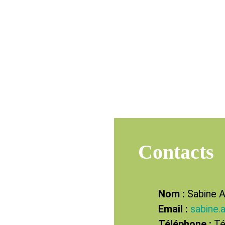
Contacts
Nom :
Sabine A
Email :
sabine.
Téléphone :
Té