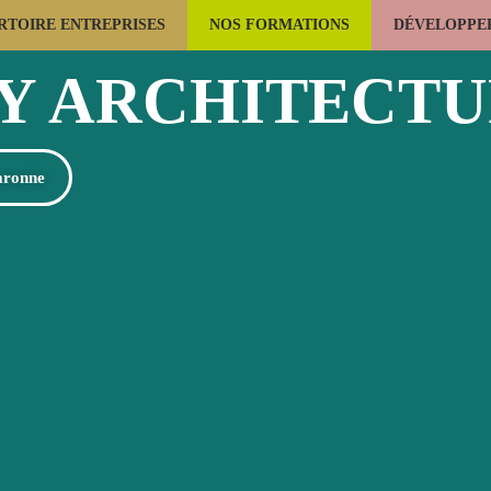
RTOIRE ENTREPRISES
NOS FORMATIONS
DÉVELOPPER
LES USAGES DU BOIS
LA FORÊT
CONSTRUCTION BOIS
PY ARCHITECT
aronne