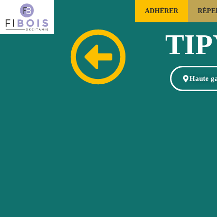
ADHÉRER
RÉPE
FILIÈRE FORÊTS BOIS OCCITANIE
TI
Haute g