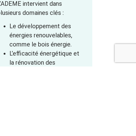
L’ADEME intervient dans
lusieurs domaines clés :
Le développement des
énergies renouvelables,
comme le bois énergie.
L’efficacité énergétique et
la rénovation des
bâtiments.
La gestion des déchets et
l’économie circulaire.
La qualité de l’air et des
sols.