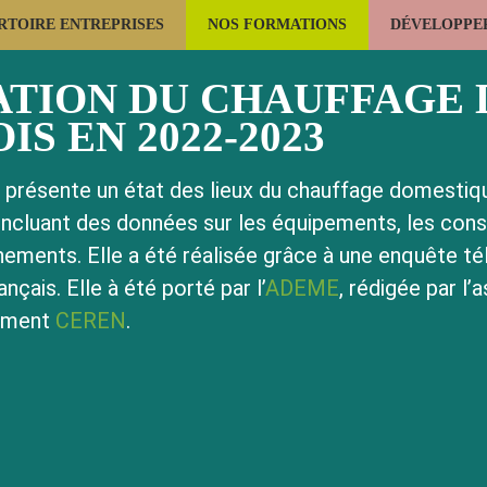
RTOIRE ENTREPRISES
NOS FORMATIONS
DÉVELOPPER
LES USAGES DU BOIS
LA FORÊT
CONSTRUCTION BOIS
ATION DU CHAUFFAGE
IS EN 2022-2023
 présente un état des lieux du chauffage domestiqu
incluant des données sur les équipements, les con
nements. Elle a été réalisée grâce à une enquête t
çais. Elle à été porté par l’
ADEME
, rédigée par l’
pement
CEREN
.