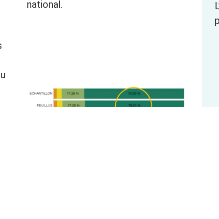
national.
p
s
du
hes
 85
les
Evolution de l'origine des bûches utilisées par
ente
les ménages entre 2012 et 2023 @ADEME