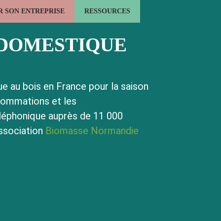
 SON ENTREPRISE
RESSOURCES
LE BOIS ÉNERGIE
L'EMPLOI FORMATION
ACTUALITÉS
 DOMESTIQUE
e au bois en France pour la saison
sommations et les
éléphonique auprès de 11 000
association
Biomasse Normandie