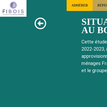
ADHÉRER
RÉPE
FILIÈRE FORÊTS BOIS OCCITANIE
SITU
AU BO
Cette étude
2022-2023, 
approvision
ménages Fran
et le grou