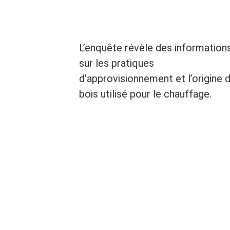
L’enquête révèle des information
sur les pratiques
d’approvisionnement et l’origine 
bois utilisé pour le chauffage.
Au niveau national =50 % des bûc
utilisées par les ménages
proviennent de circuits courts et
% du bois utilisé vient de la forêt.
En Occitanie, la répartition entre 
différents modes
d’approvisionnement est équival